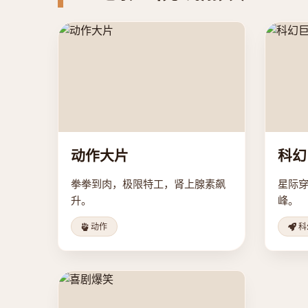
动作大片
科幻
拳拳到肉，极限特工，肾上腺素飙
星际穿
升。
峰。
动作
科