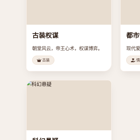
古装权谋
都市
朝堂风云，帝王心术，权谋博弈。
现代
古装
情