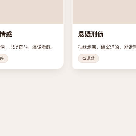
情感
悬疑刑侦
爱情，职场奋斗，温暖治愈。
抽丝剥茧，破案追凶，紧张
感
悬疑