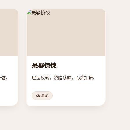
悬疑惊悚
心弦。
层层反转，烧脑谜题，心跳加速。
悬疑