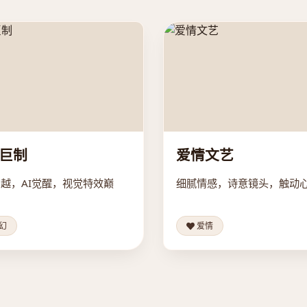
巨制
爱情文艺
越，AI觉醒，视觉特效巅
细腻情感，诗意镜头，触动
幻
爱情