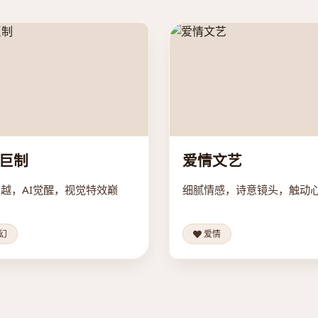
巨制
爱情文艺
越，AI觉醒，视觉特效巅
细腻情感，诗意镜头，触动
幻
爱情