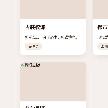
古装权谋
都市
朝堂风云，帝王心术，权谋博弈。
现代
古装
情