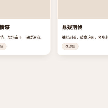
情感
悬疑刑侦
爱情，职场奋斗，温暖治愈。
抽丝剥茧，破案追凶，紧张
感
悬疑