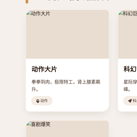
动作大片
科幻
拳拳到肉，极限特工，肾上腺素飙
星际穿
升。
峰。
动作
科