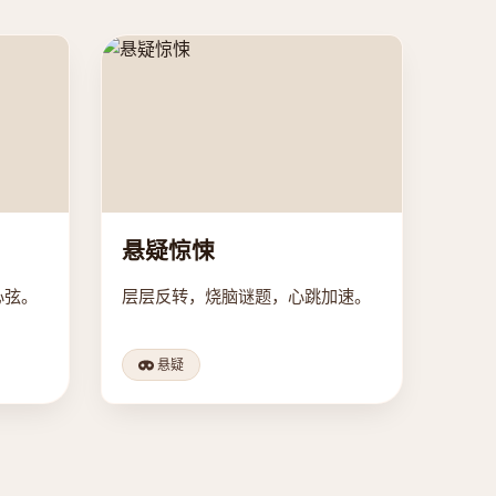
悬疑惊悚
心弦。
层层反转，烧脑谜题，心跳加速。
悬疑